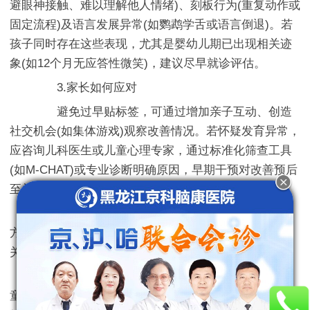
避眼神接触、难以理解他人情绪)、刻板行为(重复动作或
固定流程)及语言发展异常(如鹦鹉学舌或语言倒退)。若
孩子同时存在这些表现，尤其是婴幼儿期已出现相关迹
象(如12个月无应答性微笑)，建议尽早就诊评估。
3.家长如何应对
避免过早贴标签，可通过增加亲子互动、创造
社交机会(如集体游戏)观察改善情况。若怀疑发育异常，
应咨询儿科医生或儿童心理专家，通过标准化筛查工具
(如M-CHAT)或专业诊断明确原因，早期干预对改善预后
至关重要。
总结：不爱交流不一定是自闭症，但需结合多
方面表现综合判断。耐心观察、科学评估是帮助孩子的
关键。
黑龙江京科儿童医院「哈尔滨儿童医院京科儿
童医院」是由卫健委审批建设的集科研、医疗、康复、