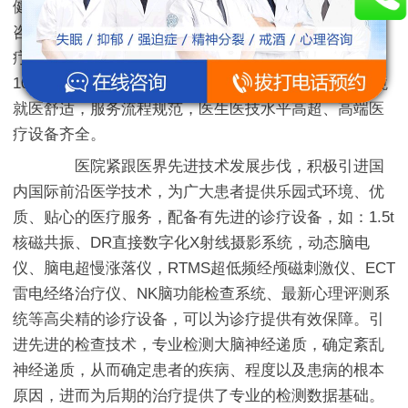
健康管理于一体的脑科医院，重点开设儿科、儿童心理
咨询等核心诊疗科室。医院在师资力量、前沿技术、诊
疗设备以及治疗理念同步于国内知名医院，建筑面积达
10000余平方米，开设住院病房床位200余张，医院环境
就医舒适，服务流程规范，医生医技水平高超、高端医
疗设备齐全。
医院紧跟医界先进技术发展步伐，积极引进国
内国际前沿医学技术，为广大患者提供乐园式环境、优
质、贴心的医疗服务，配备有先进的诊疗设备，如：1.5t
核磁共振、DR直接数字化X射线摄影系统，动态脑电
仪、脑电超慢涨落仪，RTMS超低频经颅磁刺激仪、ECT
雷电经络治疗仪、NK脑功能检查系统、最新心理评测系
统等高尖精的诊疗设备，可以为诊疗提供有效保障。引
进先进的检查技术，专业检测大脑神经递质，确定紊乱
神经递质，从而确定患者的疾病、程度以及患病的根本
原因，进而为后期的治疗提供了专业的检测数据基础。