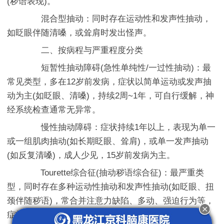
(秽语表现)。
混合型抽动：同时存在运动性和发声性抽动，
如眨眼伴随清嗓，或耸肩时发出怪声。
二、按病程与严重程度分类
短暂性抽动障碍(急性单纯性/一过性抽动)：最
常见类型，多在12岁前发病，症状以简单运动或发声抽
动为主(如眨眼、清嗓)，持续2周~1年，可自行缓解，神
经系统检查通常无异常。
慢性抽动障碍：症状持续1年以上，表现为单一
或一组肌肉抽动(如长期眨眼、耸肩)，或单一发声抽动
(如反复清嗓)，成人少见，15岁前发病为主。
Tourette综合征(抽动秽语综合征)：最严重类
型，同时存在多种运动性抽动和发声性抽动(如眨眼、扭
颈伴随秽语)，常合并注意力缺陷、多动、强迫行为等，
症状可能持续至成年，需长期干预。