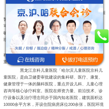
三、其他特殊类型
部分分类还提及“亚急性或持续性抽动”，介于短
暂性与慢性之间，多见于儿童期至青春期，单纯性抽动
可能随年龄增长消失，但多发性抽动合并发声者预后不
确定，需与Tourette综合征鉴别。此外，临床也关注共病
现象，如合并遗尿、攻击性行等。
不同类型的抽动症需结合症状持续时间、严重
程度及共病情况综合判断，早期识别和干预对预后至关
重要。
黑龙江京科儿童医院「哈尔滨儿童医院京科儿
童医院」是由卫健委审批建设的集科研、医疗、康复、
健康管理于一体的脑科医院，重点开设儿科、儿童心理
咨询等核心诊疗科室。医院在师资力量、前沿技术、诊
疗设备以及治疗理念同步于国内知名医院，建筑面积达
10000余平方米，开设住院病房床位200余张，医院环境